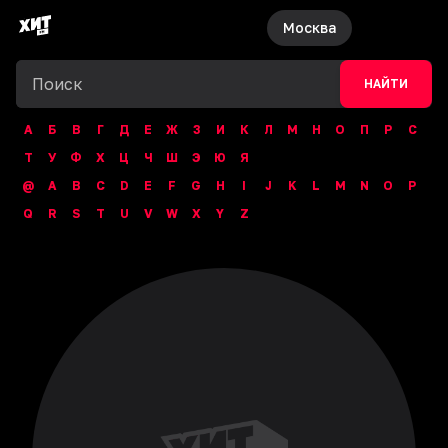
Москва
НАЙТИ
А
Б
В
Г
Д
Е
Ж
З
И
К
Л
М
Н
О
П
Р
С
Т
У
Ф
Х
Ц
Ч
Ш
Э
Ю
Я
@
A
B
C
D
E
F
G
H
I
J
K
L
M
N
O
P
Q
R
S
T
U
V
W
X
Y
Z