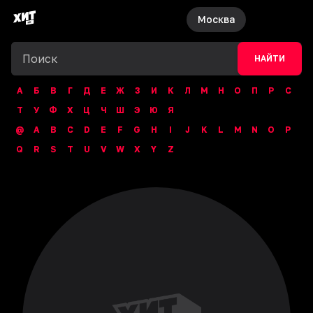
Москва
НАЙТИ
А
Б
В
Г
Д
Е
Ж
З
И
К
Л
М
Н
О
П
Р
С
Т
У
Ф
Х
Ц
Ч
Ш
Э
Ю
Я
@
A
B
C
D
E
F
G
H
I
J
K
L
M
N
O
P
Q
R
S
T
U
V
W
X
Y
Z