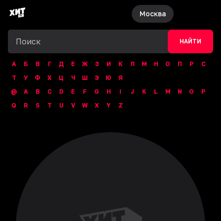
Москва
НАЙТИ
А
Б
В
Г
Д
Е
Ж
З
И
К
Л
М
Н
О
П
Р
С
Т
У
Ф
Х
Ц
Ч
Ш
Э
Ю
Я
@
A
B
C
D
E
F
G
H
I
J
K
L
M
N
O
P
Q
R
S
T
U
V
W
X
Y
Z