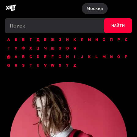
Москва
НАЙТИ
А
Б
В
Г
Д
Е
Ж
З
И
К
Л
М
Н
О
П
Р
С
Т
У
Ф
Х
Ц
Ч
Ш
Э
Ю
Я
@
A
B
C
D
E
F
G
H
I
J
K
L
M
N
O
P
Q
R
S
T
U
V
W
X
Y
Z