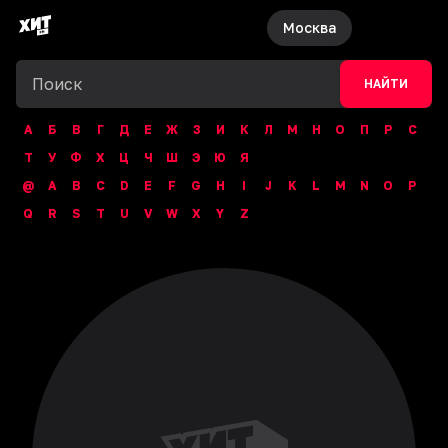
Москва
НАЙТИ
А
Б
В
Г
Д
Е
Ж
З
И
К
Л
М
Н
О
П
Р
С
Т
У
Ф
Х
Ц
Ч
Ш
Э
Ю
Я
@
A
B
C
D
E
F
G
H
I
J
K
L
M
N
O
P
Q
R
S
T
U
V
W
X
Y
Z