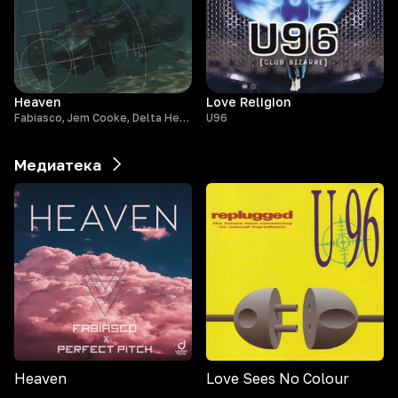
Heaven
Love Religion
Fabiasco, Jem Cooke, Delta Heavy, RIVERO, U96
U96
Медиатека
Heaven
Love Sees No Colour