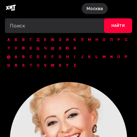
Москва
НАЙТИ
А
Б
В
Г
Д
Е
Ж
З
И
К
Л
М
Н
О
П
Р
С
Т
У
Ф
Х
Ц
Ч
Ш
Э
Ю
Я
@
A
B
C
D
E
F
G
H
I
J
K
L
M
N
O
P
Q
R
S
T
U
V
W
X
Y
Z