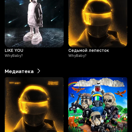
LIKE YOU
Седьмой лепесток
WhyBaby?
WhyBaby?
Медиатека