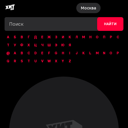
Москва
НАЙТИ
А
Б
В
Г
Д
Е
Ж
З
И
К
Л
М
Н
О
П
Р
С
Т
У
Ф
Х
Ц
Ч
Ш
Э
Ю
Я
@
A
B
C
D
E
F
G
H
I
J
K
L
M
N
O
P
Q
R
S
T
U
V
W
X
Y
Z