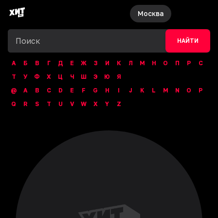
Москва
НАЙТИ
А
Б
В
Г
Д
Е
Ж
З
И
К
Л
М
Н
О
П
Р
С
Т
У
Ф
Х
Ц
Ч
Ш
Э
Ю
Я
@
A
B
C
D
E
F
G
H
I
J
K
L
M
N
O
P
Q
R
S
T
U
V
W
X
Y
Z