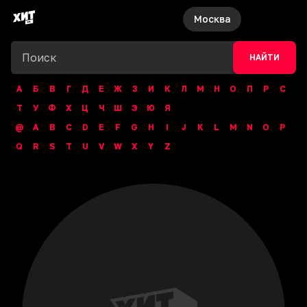
Москва
НАЙТИ
А
Б
В
Г
Д
Е
Ж
З
И
К
Л
М
Н
О
П
Р
С
Т
У
Ф
Х
Ц
Ч
Ш
Э
Ю
Я
@
A
B
C
D
E
F
G
H
I
J
K
L
M
N
O
P
Q
R
S
T
U
V
W
X
Y
Z