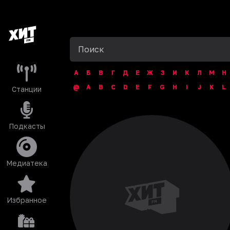
А
Б
В
Г
Д
Е
Ж
З
И
К
Л
М
Н
@
A
B
C
D
E
F
G
H
I
J
K
L
Станции
Подкасты
Медиатека
Избранное