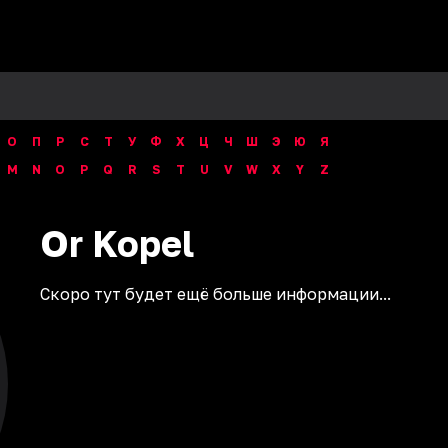
О
П
Р
С
Т
У
Ф
Х
Ц
Ч
Ш
Э
Ю
Я
M
N
O
P
Q
R
S
T
U
V
W
X
Y
Z
Or
Kopel
Скоро тут будет ещё больше информации...