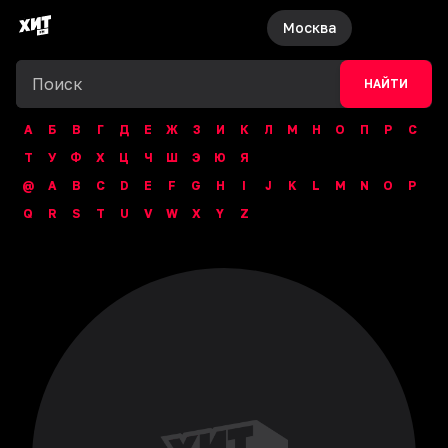
Москва
НАЙТИ
А
Б
В
Г
Д
Е
Ж
З
И
К
Л
М
Н
О
П
Р
С
Т
У
Ф
Х
Ц
Ч
Ш
Э
Ю
Я
@
A
B
C
D
E
F
G
H
I
J
K
L
M
N
O
P
Q
R
S
T
U
V
W
X
Y
Z