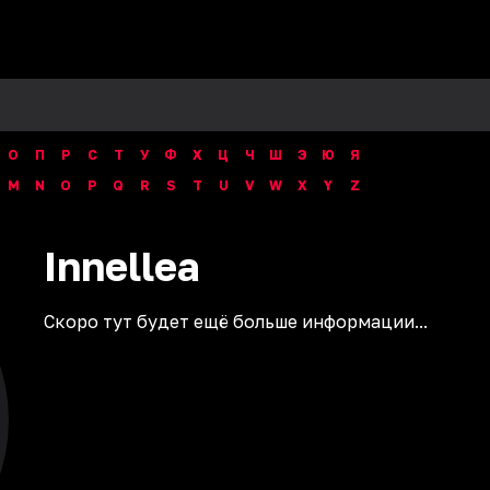
О
П
Р
С
Т
У
Ф
Х
Ц
Ч
Ш
Э
Ю
Я
M
N
O
P
Q
R
S
T
U
V
W
X
Y
Z
Innellea
Скоро тут будет ещё больше информации...