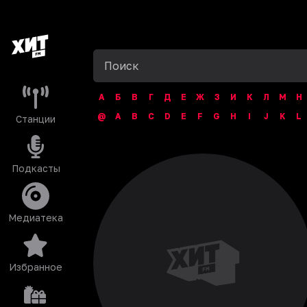
А
Б
В
Г
Д
Е
Ж
З
И
К
Л
М
Н
@
A
B
C
D
E
F
G
H
I
J
K
L
Станции
Подкасты
Медиатека
Избранное