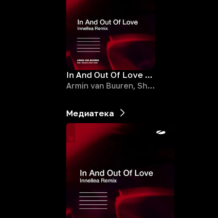
In And Out Of Love - Innellea Remix
Armin van Buuren, Sharon den Adel, Innellea
Медиатека