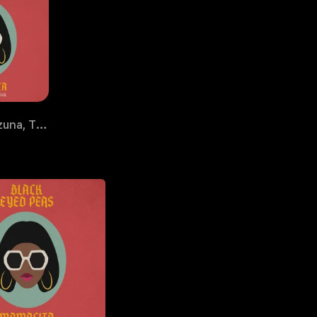
J. Rey Soul, Ozuna, The Black Eyed Peas