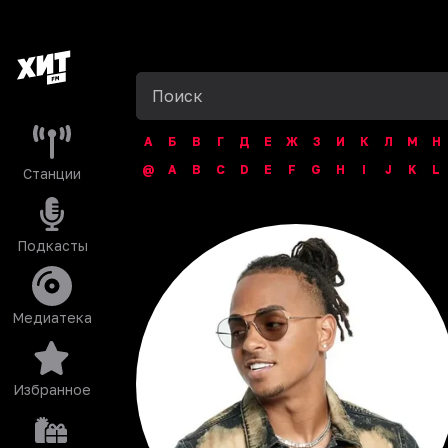
А
Б
В
Г
Д
Е
Ж
З
И
К
Л
М
Н
@
A
B
C
D
E
F
G
H
I
J
K
L
Станции
Подкасты
Медиатека
Избранное