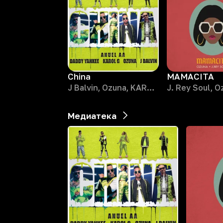
China
MAMACITA
J Balvin, Ozuna, KAROL G
Медиатека