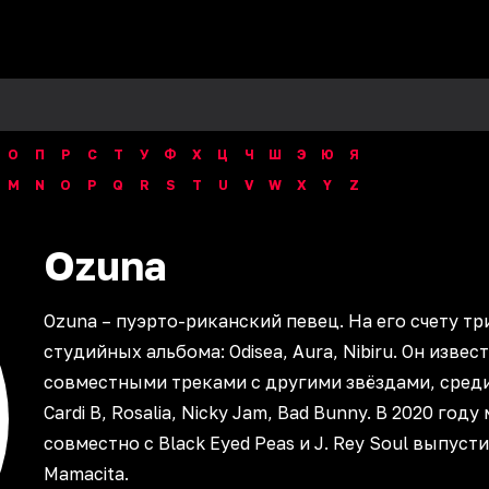
О
П
Р
С
Т
У
Ф
Х
Ц
Ч
Ш
Э
Ю
Я
M
N
O
P
Q
R
S
T
U
V
W
X
Y
Z
Ozuna
Ozuna – пуэрто-риканский певец. На его счету тр
студийных альбома: Odisea, Aura, Nibiru. Он изве
совместными треками с другими звёздами, сред
Cardi B, Rosalia, Nicky Jam, Bad Bunny. В 2020 год
совместно с Black Eyed Peas и J. Rey Soul выпуст
Mamacita.