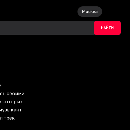
Москва
НАЙТИ
и
стен своими
и которых
у музыкант
ил трек