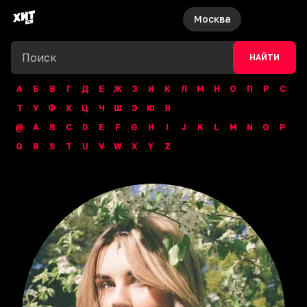
Москва
НАЙТИ
А
Б
В
Г
Д
Е
Ж
З
И
К
Л
М
Н
О
П
Р
С
Т
У
Ф
Х
Ц
Ч
Ш
Э
Ю
Я
@
A
B
C
D
E
F
G
H
I
J
K
L
M
N
O
P
Q
R
S
T
U
V
W
X
Y
Z