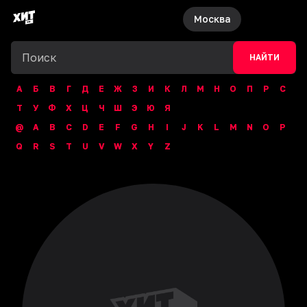
Москва
НАЙТИ
А
Б
В
Г
Д
Е
Ж
З
И
К
Л
М
Н
О
П
Р
С
Т
У
Ф
Х
Ц
Ч
Ш
Э
Ю
Я
@
A
B
C
D
E
F
G
H
I
J
K
L
M
N
O
P
Q
R
S
T
U
V
W
X
Y
Z