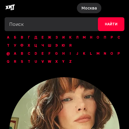
Москва
НАЙТИ
А
Б
В
Г
Д
Е
Ж
З
И
К
Л
М
Н
О
П
Р
С
Т
У
Ф
Х
Ц
Ч
Ш
Э
Ю
Я
@
A
B
C
D
E
F
G
H
I
J
K
L
M
N
O
P
Q
R
S
T
U
V
W
X
Y
Z