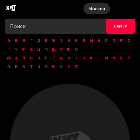
Москва
НАЙТИ
А
Б
В
Г
Д
Е
Ж
З
И
К
Л
М
Н
О
П
Р
С
Т
У
Ф
Х
Ц
Ч
Ш
Э
Ю
Я
@
A
B
C
D
E
F
G
H
I
J
K
L
M
N
O
P
Q
R
S
T
U
V
W
X
Y
Z