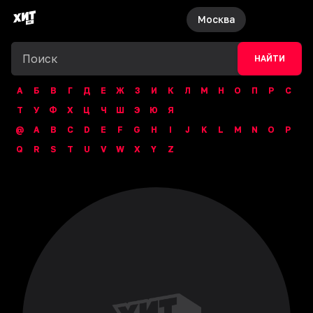
Москва
НАЙТИ
А
Б
В
Г
Д
Е
Ж
З
И
К
Л
М
Н
О
П
Р
С
Т
У
Ф
Х
Ц
Ч
Ш
Э
Ю
Я
@
A
B
C
D
E
F
G
H
I
J
K
L
M
N
O
P
Q
R
S
T
U
V
W
X
Y
Z