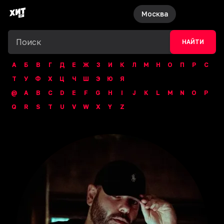
Москва
НАЙТИ
А
Б
В
Г
Д
Е
Ж
З
И
К
Л
М
Н
О
П
Р
С
Т
У
Ф
Х
Ц
Ч
Ш
Э
Ю
Я
@
A
B
C
D
E
F
G
H
I
J
K
L
M
N
O
P
Q
R
S
T
U
V
W
X
Y
Z