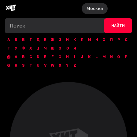
Москва
НАЙТИ
А
Б
В
Г
Д
Е
Ж
З
И
К
Л
М
Н
О
П
Р
С
Т
У
Ф
Х
Ц
Ч
Ш
Э
Ю
Я
@
A
B
C
D
E
F
G
H
I
J
K
L
M
N
O
P
Q
R
S
T
U
V
W
X
Y
Z