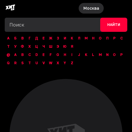
Москва
НАЙТИ
А
Б
В
Г
Д
Е
Ж
З
И
К
Л
М
Н
О
П
Р
С
Т
У
Ф
Х
Ц
Ч
Ш
Э
Ю
Я
@
A
B
C
D
E
F
G
H
I
J
K
L
M
N
O
P
Q
R
S
T
U
V
W
X
Y
Z