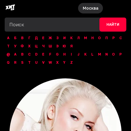
Москва
НАЙТИ
А
Б
В
Г
Д
Е
Ж
З
И
К
Л
М
Н
О
П
Р
С
Т
У
Ф
Х
Ц
Ч
Ш
Э
Ю
Я
@
A
B
C
D
E
F
G
H
I
J
K
L
M
N
O
P
Q
R
S
T
U
V
W
X
Y
Z