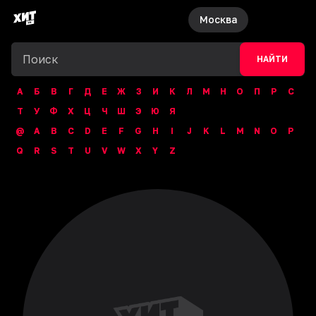
Москва
НАЙТИ
А
Б
В
Г
Д
Е
Ж
З
И
К
Л
М
Н
О
П
Р
С
Т
У
Ф
Х
Ц
Ч
Ш
Э
Ю
Я
@
A
B
C
D
E
F
G
H
I
J
K
L
M
N
O
P
Q
R
S
T
U
V
W
X
Y
Z