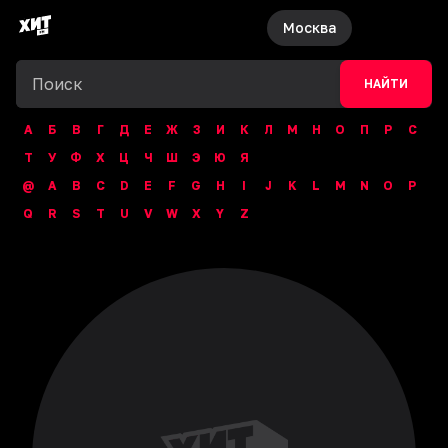
Москва
НАЙТИ
А
Б
В
Г
Д
Е
Ж
З
И
К
Л
М
Н
О
П
Р
С
Т
У
Ф
Х
Ц
Ч
Ш
Э
Ю
Я
@
A
B
C
D
E
F
G
H
I
J
K
L
M
N
O
P
Q
R
S
T
U
V
W
X
Y
Z