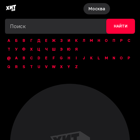
Москва
НАЙТИ
А
Б
В
Г
Д
Е
Ж
З
И
К
Л
М
Н
О
П
Р
С
Т
У
Ф
Х
Ц
Ч
Ш
Э
Ю
Я
@
A
B
C
D
E
F
G
H
I
J
K
L
M
N
O
P
Q
R
S
T
U
V
W
X
Y
Z