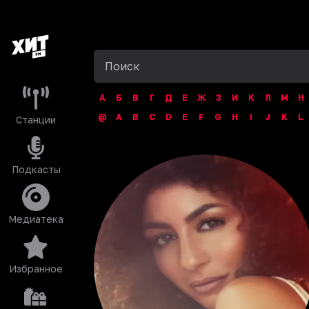
А
Б
В
Г
Д
Е
Ж
З
И
К
Л
М
Н
@
A
B
C
D
E
F
G
H
I
J
K
L
Станции
Подкасты
Медиатека
Избранное