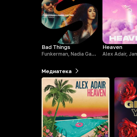
Bad Things
Heaven
Funkerman, Nadia Gattas
Медиатека