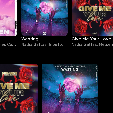
Wasting
Give Me Your Love
Alex Adair, James Carter, KPLR, Nadia Gattas
Nadia Gattas, Inpetto
Nadia Gattas, Melse