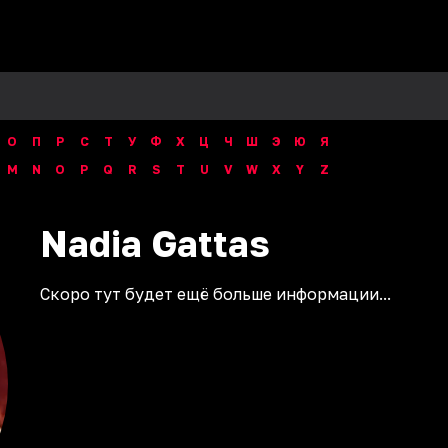
О
П
Р
С
Т
У
Ф
Х
Ц
Ч
Ш
Э
Ю
Я
M
N
O
P
Q
R
S
T
U
V
W
X
Y
Z
Nadia
Gattas
Скоро тут будет ещё больше информации...