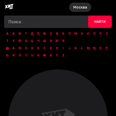
Москва
НАЙТИ
А
Б
В
Г
Д
Е
Ж
З
И
К
Л
М
Н
О
П
Р
С
Т
У
Ф
Х
Ц
Ч
Ш
Э
Ю
Я
@
A
B
C
D
E
F
G
H
I
J
K
L
M
N
O
P
Q
R
S
T
U
V
W
X
Y
Z