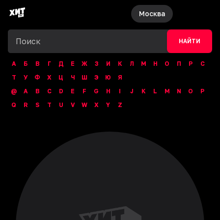
Москва
НАЙТИ
А
Б
В
Г
Д
Е
Ж
З
И
К
Л
М
Н
О
П
Р
С
Т
У
Ф
Х
Ц
Ч
Ш
Э
Ю
Я
@
A
B
C
D
E
F
G
H
I
J
K
L
M
N
O
P
Q
R
S
T
U
V
W
X
Y
Z