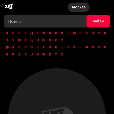
Москва
НАЙТИ
А
Б
В
Г
Д
Е
Ж
З
И
К
Л
М
Н
О
П
Р
С
Т
У
Ф
Х
Ц
Ч
Ш
Э
Ю
Я
@
A
B
C
D
E
F
G
H
I
J
K
L
M
N
O
P
Q
R
S
T
U
V
W
X
Y
Z