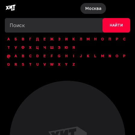
Москва
НАЙТИ
А
Б
В
Г
Д
Е
Ж
З
И
К
Л
М
Н
О
П
Р
С
Т
У
Ф
Х
Ц
Ч
Ш
Э
Ю
Я
@
A
B
C
D
E
F
G
H
I
J
K
L
M
N
O
P
Q
R
S
T
U
V
W
X
Y
Z