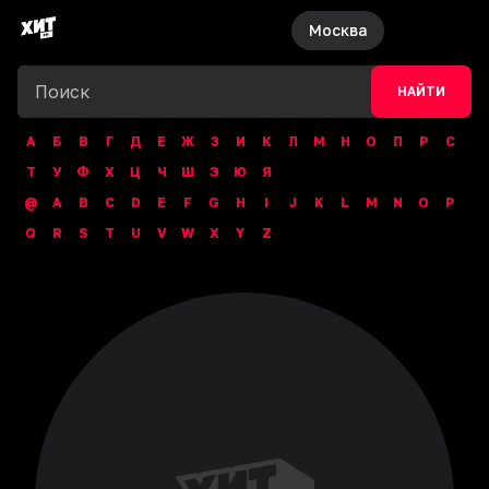
Москва
НАЙТИ
А
Б
В
Г
Д
Е
Ж
З
И
К
Л
М
Н
О
П
Р
С
Т
У
Ф
Х
Ц
Ч
Ш
Э
Ю
Я
@
A
B
C
D
E
F
G
H
I
J
K
L
M
N
O
P
Q
R
S
T
U
V
W
X
Y
Z