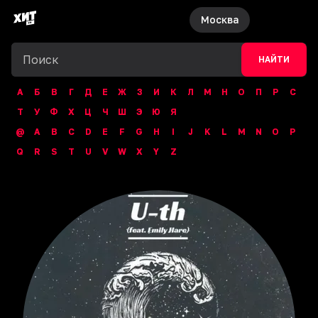
Москва
НАЙТИ
А
Б
В
Г
Д
Е
Ж
З
И
К
Л
М
Н
О
П
Р
С
Т
У
Ф
Х
Ц
Ч
Ш
Э
Ю
Я
@
A
B
C
D
E
F
G
H
I
J
K
L
M
N
O
P
Q
R
S
T
U
V
W
X
Y
Z