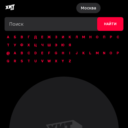
Москва
НАЙТИ
А
Б
В
Г
Д
Е
Ж
З
И
К
Л
М
Н
О
П
Р
С
Т
У
Ф
Х
Ц
Ч
Ш
Э
Ю
Я
@
A
B
C
D
E
F
G
H
I
J
K
L
M
N
O
P
Q
R
S
T
U
V
W
X
Y
Z