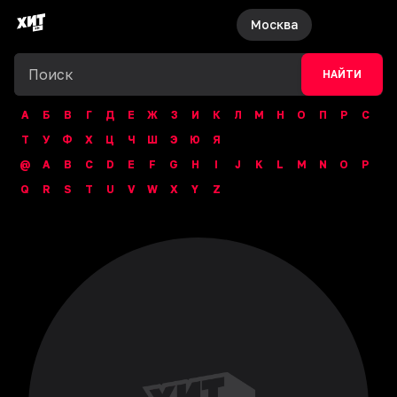
Москва
НАЙТИ
А
Б
В
Г
Д
Е
Ж
З
И
К
Л
М
Н
О
П
Р
С
Т
У
Ф
Х
Ц
Ч
Ш
Э
Ю
Я
@
A
B
C
D
E
F
G
H
I
J
K
L
M
N
O
P
Q
R
S
T
U
V
W
X
Y
Z