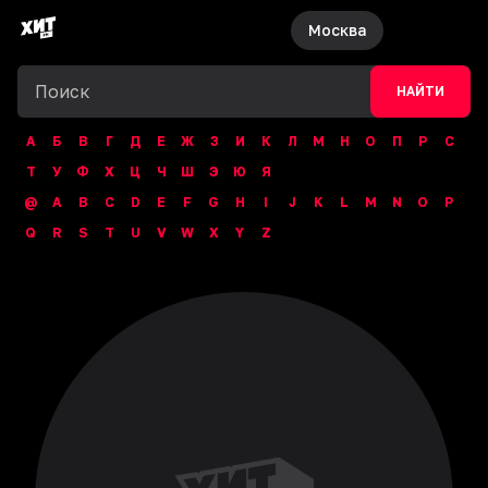
Москва
НАЙТИ
А
Б
В
Г
Д
Е
Ж
З
И
К
Л
М
Н
О
П
Р
С
Т
У
Ф
Х
Ц
Ч
Ш
Э
Ю
Я
@
A
B
C
D
E
F
G
H
I
J
K
L
M
N
O
P
Q
R
S
T
U
V
W
X
Y
Z