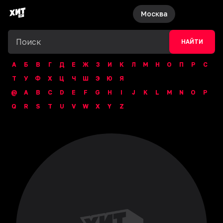
Москва
НАЙТИ
А
Б
В
Г
Д
Е
Ж
З
И
К
Л
М
Н
О
П
Р
С
Т
У
Ф
Х
Ц
Ч
Ш
Э
Ю
Я
@
A
B
C
D
E
F
G
H
I
J
K
L
M
N
O
P
Q
R
S
T
U
V
W
X
Y
Z