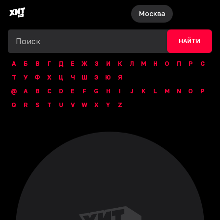
Москва
НАЙТИ
А
Б
В
Г
Д
Е
Ж
З
И
К
Л
М
Н
О
П
Р
С
Т
У
Ф
Х
Ц
Ч
Ш
Э
Ю
Я
@
A
B
C
D
E
F
G
H
I
J
K
L
M
N
O
P
Q
R
S
T
U
V
W
X
Y
Z