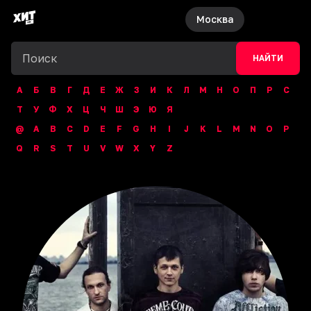
Москва
НАЙТИ
А
Б
В
Г
Д
Е
Ж
З
И
К
Л
М
Н
О
П
Р
С
Т
У
Ф
Х
Ц
Ч
Ш
Э
Ю
Я
@
A
B
C
D
E
F
G
H
I
J
K
L
M
N
O
P
Q
R
S
T
U
V
W
X
Y
Z