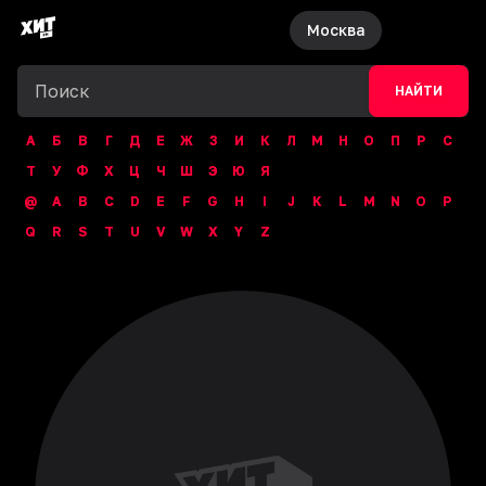
Москва
НАЙТИ
А
Б
В
Г
Д
Е
Ж
З
И
К
Л
М
Н
О
П
Р
С
Т
У
Ф
Х
Ц
Ч
Ш
Э
Ю
Я
@
A
B
C
D
E
F
G
H
I
J
K
L
M
N
O
P
Q
R
S
T
U
V
W
X
Y
Z