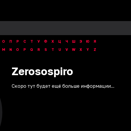
О
П
Р
С
Т
У
Ф
Х
Ц
Ч
Ш
Э
Ю
Я
M
N
O
P
Q
R
S
T
U
V
W
X
Y
Z
Zerosospiro
Скоро тут будет ещё больше информации...