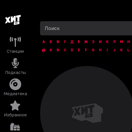
А
Б
В
Г
Д
Е
Ж
З
И
К
Л
М
Н
@
A
B
C
D
E
F
G
H
I
J
K
L
Станции
Подкасты
Медиатека
Избранное