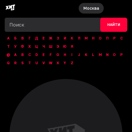
Москва
НАЙТИ
А
Б
В
Г
Д
Е
Ж
З
И
К
Л
М
Н
О
П
Р
С
Т
У
Ф
Х
Ц
Ч
Ш
Э
Ю
Я
@
A
B
C
D
E
F
G
H
I
J
K
L
M
N
O
P
Q
R
S
T
U
V
W
X
Y
Z