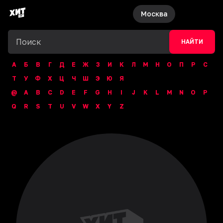
Москва
НАЙТИ
А
Б
В
Г
Д
Е
Ж
З
И
К
Л
М
Н
О
П
Р
С
Т
У
Ф
Х
Ц
Ч
Ш
Э
Ю
Я
@
A
B
C
D
E
F
G
H
I
J
K
L
M
N
O
P
Q
R
S
T
U
V
W
X
Y
Z