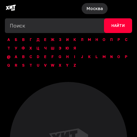
Москва
НАЙТИ
А
Б
В
Г
Д
Е
Ж
З
И
К
Л
М
Н
О
П
Р
С
Т
У
Ф
Х
Ц
Ч
Ш
Э
Ю
Я
@
A
B
C
D
E
F
G
H
I
J
K
L
M
N
O
P
Q
R
S
T
U
V
W
X
Y
Z