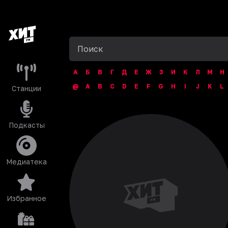
А
Б
В
Г
Д
Е
Ж
З
И
К
Л
М
Н
@
A
B
C
D
E
F
G
H
I
J
K
L
Станции
Подкасты
Медиатека
Избранное