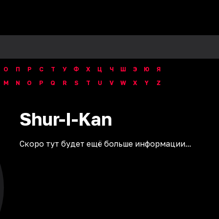
О
П
Р
С
Т
У
Ф
Х
Ц
Ч
Ш
Э
Ю
Я
M
N
O
P
Q
R
S
T
U
V
W
X
Y
Z
Shur-I-Kan
Скоро тут будет ещё больше информации...