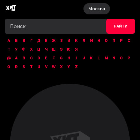
Москва
НАЙТИ
А
Б
В
Г
Д
Е
Ж
З
И
К
Л
М
Н
О
П
Р
С
Т
У
Ф
Х
Ц
Ч
Ш
Э
Ю
Я
@
A
B
C
D
E
F
G
H
I
J
K
L
M
N
O
P
Q
R
S
T
U
V
W
X
Y
Z