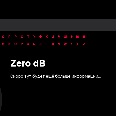
О
П
Р
С
Т
У
Ф
Х
Ц
Ч
Ш
Э
Ю
Я
M
N
O
P
Q
R
S
T
U
V
W
X
Y
Z
Zero
dB
Скоро тут будет ещё больше информации...