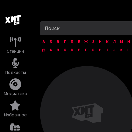
А
Б
В
Г
Д
Е
Ж
З
И
К
Л
М
Н
@
A
B
C
D
E
F
G
H
I
J
K
L
Станции
Подкасты
Медиатека
Избранное