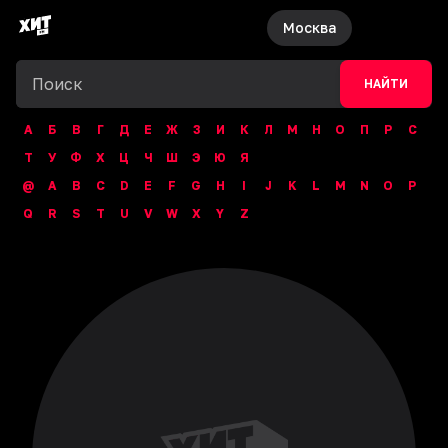
Москва
НАЙТИ
А
Б
В
Г
Д
Е
Ж
З
И
К
Л
М
Н
О
П
Р
С
Т
У
Ф
Х
Ц
Ч
Ш
Э
Ю
Я
@
A
B
C
D
E
F
G
H
I
J
K
L
M
N
O
P
Q
R
S
T
U
V
W
X
Y
Z