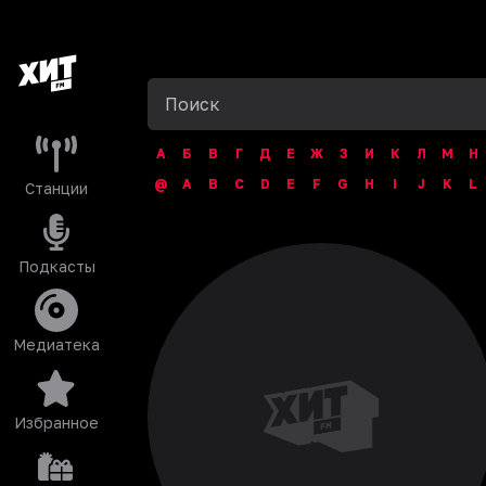
А
Б
В
Г
Д
Е
Ж
З
И
К
Л
М
Н
@
A
B
C
D
E
F
G
H
I
J
K
L
Станции
Подкасты
Медиатека
Избранное