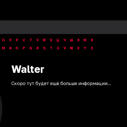
О
П
Р
С
Т
У
Ф
Х
Ц
Ч
Ш
Э
Ю
Я
M
N
O
P
Q
R
S
T
U
V
W
X
Y
Z
Walter
Скоро тут будет ещё больше информации...