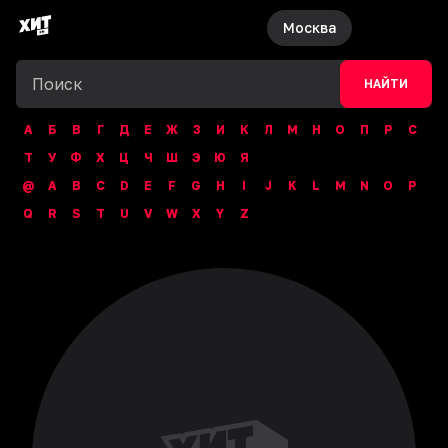
Москва
НАЙТИ
А
Б
В
Г
Д
Е
Ж
З
И
К
Л
М
Н
О
П
Р
С
Т
У
Ф
Х
Ц
Ч
Ш
Э
Ю
Я
@
A
B
C
D
E
F
G
H
I
J
K
L
M
N
O
P
Q
R
S
T
U
V
W
X
Y
Z