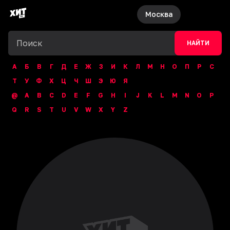
Москва
НАЙТИ
А
Б
В
Г
Д
Е
Ж
З
И
К
Л
М
Н
О
П
Р
С
Т
У
Ф
Х
Ц
Ч
Ш
Э
Ю
Я
@
A
B
C
D
E
F
G
H
I
J
K
L
M
N
O
P
Q
R
S
T
U
V
W
X
Y
Z